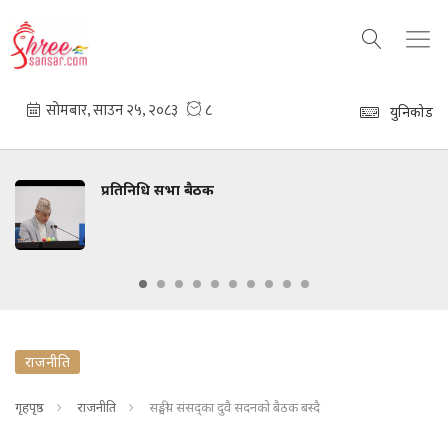
युनिकोड
प्रतिनिधि सभा बैठक
ध
राजनीति
गृहपृष्ठ
राजनीति
सङ्घीय संसद्का दुवै सदनको बैठक बस्दै