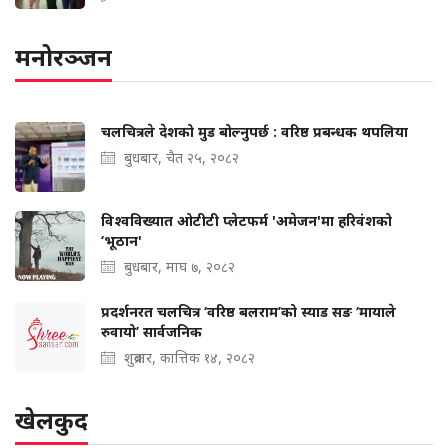
मनोरञ्जन
चलचित्रले देशको मुड बोल्‍नुपर्छ : वरिष्ठ प्रबन्धक थपलिया
बुधबार, चैत २५, २०८२
विश्वविख्यात ओटीटी प्लेटफर्म 'अमेजन'मा हरिवंशको
‘भूठान'
बुधबार, माघ ७, २०८२
प्रदर्शनरत चलचित्र ‘वरिष्ठ बलराम’को स्याड सङ ‘मायाले
रुवायो’ सार्वजनिक
शुक्रबार, कात्तिक १४, २०८२
खेलकुद