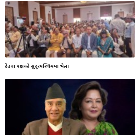
देउवा पक्षको सुदूरपश्चिममा भेला