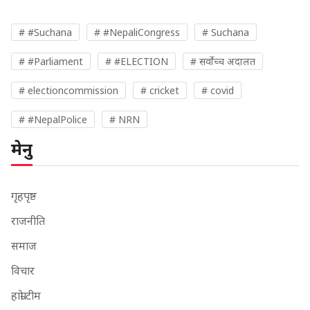
# #Suchana
# #NepaliCongress
# Suchana
# #Parliament
# #ELECTION
# सर्वोच्च अदालत
# electioncommission
# cricket
# covid
# #NepalPolice
# NRN
मेनु
गृहपृष्ठ
राजनीति
समाज
विचार
हाम्रो टीम