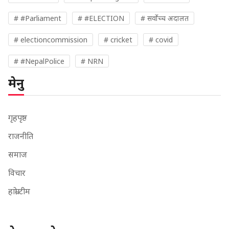
# #Parliament
# #ELECTION
# सर्वोच्च अदालत
# electioncommission
# cricket
# covid
# #NepalPolice
# NRN
मेनु
गृहपृष्ठ
राजनीति
समाज
विचार
हाम्रो टीम