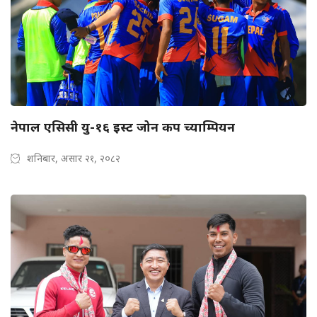
नेपाल एसिसी यु-१६ इस्ट जोन कप च्याम्पियन
शनिबार, असार २१, २०८२