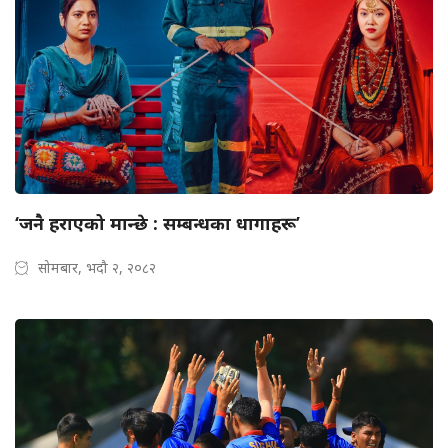
‘जनै हराएको मान्छे : सम्बन्धका धागाहरू’
सोमबार, भदौ २, २०८२