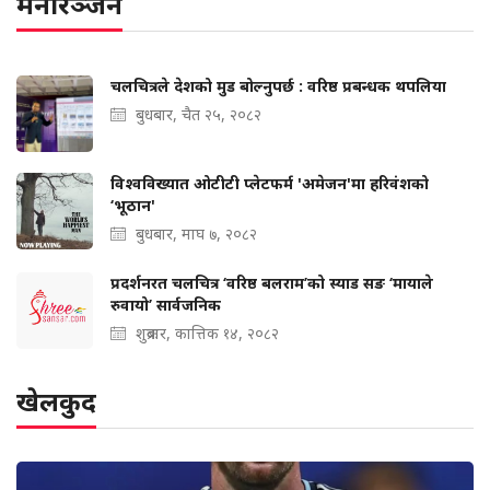
मनोरञ्जन
चलचित्रले देशको मुड बोल्‍नुपर्छ : वरिष्ठ प्रबन्धक थपलिया
बुधबार, चैत २५, २०८२
विश्वविख्यात ओटीटी प्लेटफर्म 'अमेजन'मा हरिवंशको
‘भूठान'
बुधबार, माघ ७, २०८२
प्रदर्शनरत चलचित्र ‘वरिष्ठ बलराम’को स्याड सङ ‘मायाले
रुवायो’ सार्वजनिक
शुक्रबार, कात्तिक १४, २०८२
खेलकुद