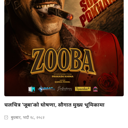
चलचित्र ‘जूबा’को घोषणा, सौगात मुख्य भूमिकामा
बुधबार, भदौ १८, २०८२