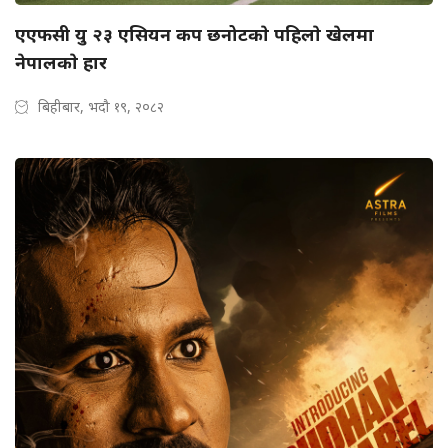
एएफसी यु २३ एसियन कप छनोटकाे पहिलाे खेलमा
नेपालकाे हार
बिहीबार, भदौ १९, २०८२