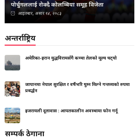
पोर्चुगललाई रोक्दै कोलम्बिया समूह विजेता
आइतबार, असार १४, २०८३
अन्तर्राष्ट्रिय
अमेरिका-इरान युद्धविरामसँगै कच्चा तेलको मूल्य घट्‍यो
जापानमा नेपाल सुरक्षित र वर्षैभरि घुम्न मिल्ने गन्तव्यको रुपमा
प्रबर्द्धन
इजरायली दूतावास : आपतकालीन अवस्थामा फोन गर्नू
सम्पर्क ठेगाना