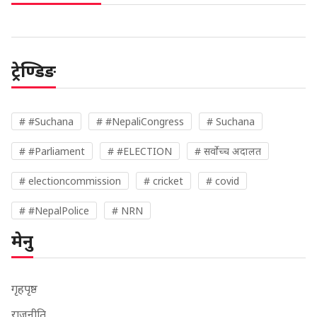
ट्रेण्डिङ
# #Suchana
# #NepaliCongress
# Suchana
# #Parliament
# #ELECTION
# सर्वोच्च अदालत
# electioncommission
# cricket
# covid
# #NepalPolice
# NRN
मेनु
गृहपृष्ठ
राजनीति