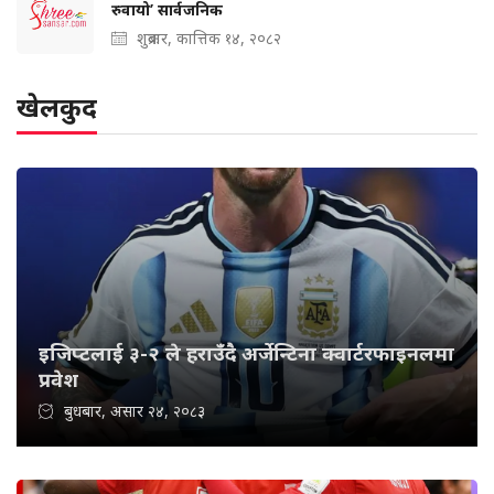
रुवायो’ सार्वजनिक
शुक्रबार, कात्तिक १४, २०८२
खेलकुद
इजिप्टलाई ३-२ ले हराउँदै अर्जेन्टिना क्वार्टरफाइनलमा
प्रवेश
बुधबार, असार २४, २०८३