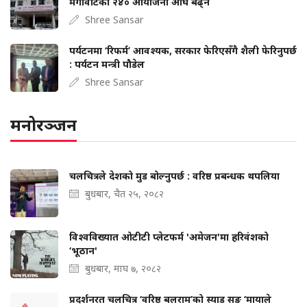
मेगावाटका २४० आयोजना अघि बढ्ने
Shree Sansar
पर्यटनमा ‘रिफर्म’ आवश्यक, सरकार फेरिएसँगै शैली फेरिनुपर्छ
: पर्यटन मन्त्री पौडेल
Shree Sansar
मनोरञ्जन
चलचित्रले देशको मुड बोल्‍नुपर्छ : वरिष्ठ प्रबन्धक थपलिया
बुधबार, चैत २५, २०८२
विश्वविख्यात ओटीटी प्लेटफर्म 'अमेजन'मा हरिवंशको
‘भूठान'
बुधबार, माघ ७, २०८२
प्रदर्शनरत चलचित्र ‘वरिष्ठ बलराम’को स्याड सङ ‘मायाले