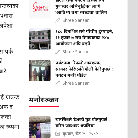
गन्तव्यका
गुणस्तर अभिवृद्धिका लागि
‘आतिथ्य तथा स्वच्छता’ तालिम
िश्वास
Shree Sansar
पेक्षा
१८० दिनभित्र सबै पीपीए टुंग्याइने,
११ हजार ७ सय मेगावाटका २४०
आयोजना अघि बढ्ने
म्पर्क
Shree Sansar
को
पर्यटनमा ‘रिफर्म’ आवश्यक,
सरकार फेरिएसँगै शैली फेरिनुपर्छ :
ारे
पर्यटन मन्त्री पौडेल
Shree Sansar
ई ग्राउन्ड
मनोरञ्जन
, अफ द
पालको
चलचित्रले देशको मुड बोल्‍नुपर्छ :
यका रूपमा
वरिष्ठ प्रबन्धक थपलिया
बुधबार, चैत २५, २०८२