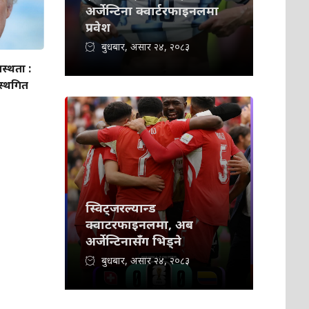
अर्जेन्टिना क्वार्टरफाइनलमा
प्रवेश
बुधबार, असार २४, २०८३
स्थता :
 स्थगित
स्विट्जरल्यान्ड
क्वाटरफाइनलमा, अब
अर्जेन्टिनासँग भिड्ने
बुधबार, असार २४, २०८३