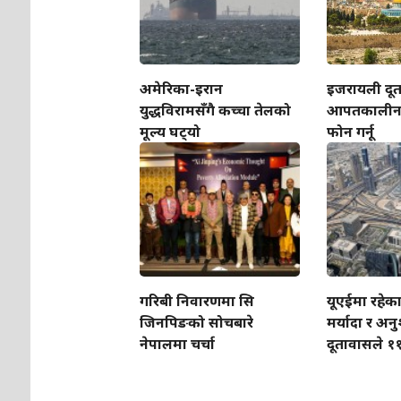
अमेरिका-इरान
इजरायली दूत
युद्धविरामसँगै कच्चा तेलको
आपतकालीन 
मूल्य घट्‍यो
फोन गर्नू
गरिबी निवारणमा सि
यूएईमा रहेक
जिनपिङको सोचबारे
मर्यादा र अन
नेपालमा चर्चा
दूतावासले ११