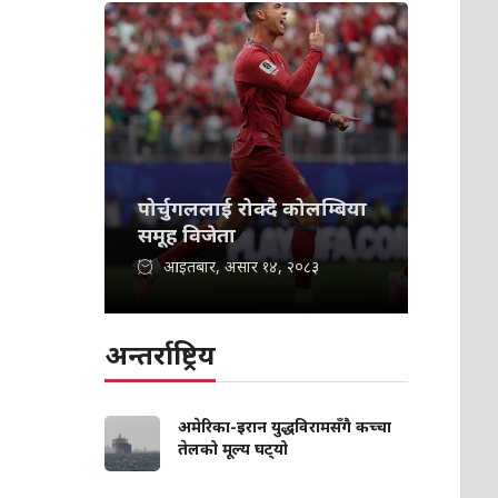
पोर्चुगललाई रोक्दै कोलम्बिया
समूह विजेता
आइतबार, असार १४, २०८३
अन्तर्राष्ट्रिय
अमेरिका-इरान युद्धविरामसँगै कच्चा
तेलको मूल्य घट्‍यो