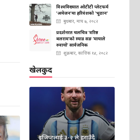
विश्वविख्यात ओटीटी प्लेटफर्म
'अमेजन'मा हरिवंशको ‘भूठान'
बुधबार, माघ ७, २०८२
प्रदर्शनरत चलचित्र ‘वरिष्ठ
बलराम’को स्याड सङ ‘मायाले
रुवायो’ सार्वजनिक
शुक्रबार, कात्तिक १४, २०८२
खेलकुद
इजिप्टलाई ३-२ ले हराउँदै