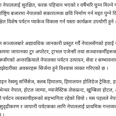
तिमा नेपाललाई सुरक्षित, फरक पहिचान भएको र वर्षैभरि घुम्न मिल्ने 
्ट्रिय बजारमा नेपालको सकारात्मक छवि निर्माण गर्न मद्दत पुग्ने व
 विशेष पर्यटन प्याकेज विकास गर्न यस्ता कार्यक्रम उपयोगी हुने अ
सञ्जालबारे अद्यावधिक जानकारी प्रस्तुत गर्दै नेपालसँगको हवाई स
क्रममा जापानका टुर अपरेटर, ट्राभल एजेन्सी तथा सञ्चारकर्मीहरू
सँगको अन्तरक्रियाले नेपालका पर्यटन उत्पादन, सेवा र सम्भावनाब
झेदारीका अवसरहरू सिर्जना हुने विश्‍वास व्यक्त गरिएको छ ।
ल्पाइन रेस्क्यु सर्भिसेज, क्लब हिमालय, हिमालयन होलिडेज ट्रेकिङ, हा
भेन्चर नेपाल, होटल जाम्पा, म्याजेस्टिक लेकफ्रन्ट, खुम्बिला होटल
ाली पर्यटन व्यवसायीहरूको सहभागिता रहेको थियो । यस पहलले ने
ेदारी सुदृढीकरण र जापानी पर्यटकका लागि नेपाललाई प्राथमिक गन्तव्
छ ।