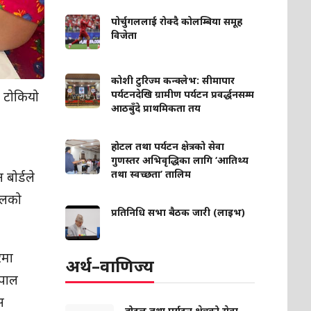
पोर्चुगललाई रोक्दै कोलम्बिया समूह
विजेता
कोशी टुरिज्म कन्क्लेभ: सीमापार
ो टोकियो
पर्यटनदेखि ग्रामीण पर्यटन प्रवर्द्धनसम्म
आठबुँदे प्राथमिकता तय
होटल तथा पर्यटन क्षेत्रको सेवा
गुणस्तर अभिवृद्धिका लागि ‘आतिथ्य
तथा स्वच्छता’ तालिम
 बोर्डले
पालको
प्रतिनिधि सभा बैठक जारी (लाइभ)
रमा
अर्थ–वाणिज्य
ेपाल
स
होटल तथा पर्यटन क्षेत्रको सेवा