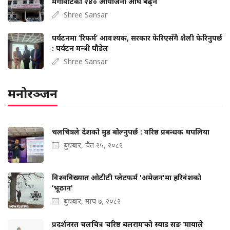
मेगावाटका २४० आयोजना अघि बढ्ने
Shree Sansar
पर्यटनमा ‘रिफर्म’ आवश्यक, सरकार फेरिएसँगै शैली फेरिनुपर्छ
: पर्यटन मन्त्री पौडेल
Shree Sansar
मनोरञ्जन
चलचित्रले देशको मुड बोल्‍नुपर्छ : वरिष्ठ प्रबन्धक थपलिया
बुधबार, चैत २५, २०८२
विश्वविख्यात ओटीटी प्लेटफर्म 'अमेजन'मा हरिवंशको
‘भूठान'
बुधबार, माघ ७, २०८२
प्रदर्शनरत चलचित्र ‘वरिष्ठ बलराम’को स्याड सङ ‘मायाले