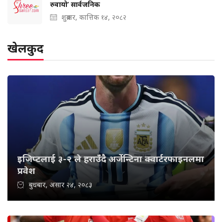
रुवायो’ सार्वजनिक
शुक्रबार, कात्तिक १४, २०८२
खेलकुद
इजिप्टलाई ३-२ ले हराउँदै अर्जेन्टिना क्वार्टरफाइनलमा
प्रवेश
बुधबार, असार २४, २०८३