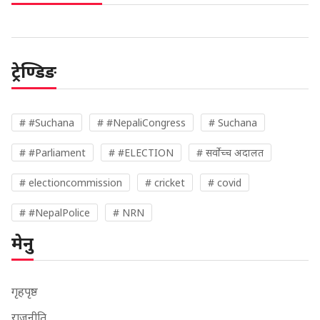
ट्रेण्डिङ
# #Suchana
# #NepaliCongress
# Suchana
# #Parliament
# #ELECTION
# सर्वोच्च अदालत
# electioncommission
# cricket
# covid
# #NepalPolice
# NRN
मेनु
गृहपृष्ठ
राजनीति