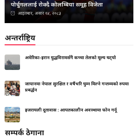
पोर्चुगललाई रोक्दै कोलम्बिया समूह विजेता
आइतबार, असार १४, २०८३
अन्तर्राष्ट्रिय
अमेरिका-इरान युद्धविरामसँगै कच्चा तेलको मूल्य घट्‍यो
जापानमा नेपाल सुरक्षित र वर्षैभरि घुम्न मिल्ने गन्तव्यको रुपमा
प्रबर्द्धन
इजरायली दूतावास : आपतकालीन अवस्थामा फोन गर्नू
सम्पर्क ठेगाना