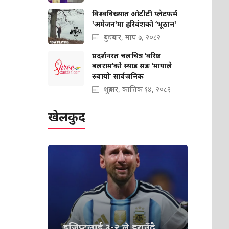
विश्वविख्यात ओटीटी प्लेटफर्म
'अमेजन'मा हरिवंशको ‘भूठान'
बुधबार, माघ ७, २०८२
प्रदर्शनरत चलचित्र ‘वरिष्ठ
बलराम’को स्याड सङ ‘मायाले
रुवायो’ सार्वजनिक
शुक्रबार, कात्तिक १४, २०८२
खेलकुद
इजिप्टलाई ३-२ ले हराउँदै