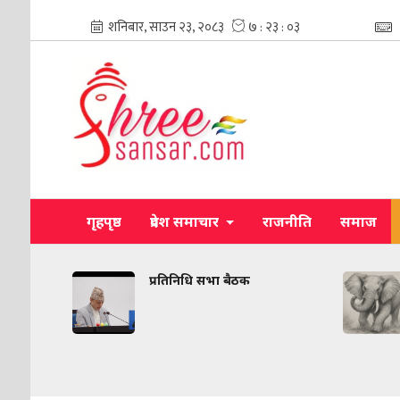
गृहपृष्ठ
प्रदेश समाचार
राजनीति
समाज
री
प्रतिनिधि सभा बैठक