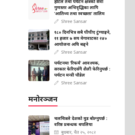
होटल तथा पर्यटन क्षेत्रको सेवा
गुणस्तर अभिवृद्धिका लागि
‘आतिथ्य तथा स्वच्छता’ तालिम
Shree Sansar
१८० दिनभित्र सबै पीपीए टुंग्याइने,
११ हजार ७ सय मेगावाटका २४०
आयोजना अघि बढ्ने
Shree Sansar
पर्यटनमा ‘रिफर्म’ आवश्यक,
सरकार फेरिएसँगै शैली फेरिनुपर्छ :
पर्यटन मन्त्री पौडेल
Shree Sansar
मनोरञ्जन
चलचित्रले देशको मुड बोल्‍नुपर्छ :
वरिष्ठ प्रबन्धक थपलिया
बुधबार, चैत २५, २०८२