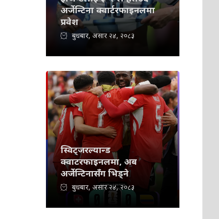
अर्जेन्टिना क्वार्टरफाइनलमा
प्रवेश
बुधबार, असार २४, २०८३
स्विट्जरल्यान्ड
क्वाटरफाइनलमा, अब
अर्जेन्टिनासँग भिड्ने
बुधबार, असार २४, २०८३