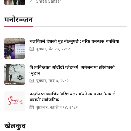
Shree Sansar
मनोरञ्जन
चलचित्रले देशको मुड बोल्‍नुपर्छ : वरिष्ठ प्रबन्धक थपलिया
बुधबार, चैत २५, २०८२
विश्वविख्यात ओटीटी प्लेटफर्म 'अमेजन'मा हरिवंशको
‘भूठान'
बुधबार, माघ ७, २०८२
प्रदर्शनरत चलचित्र ‘वरिष्ठ बलराम’को स्याड सङ ‘मायाले
रुवायो’ सार्वजनिक
शुक्रबार, कात्तिक १४, २०८२
खेलकुद