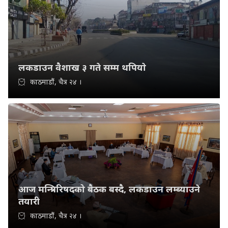
लकडाउन वैशाख ३ गते सम्म थपियाे
काठमाडौं, चैत्र २४ ।
आज मन्त्रिपरिषदको बैठक बस्दै, लकडाउन लम्ब्याउने
तयारी
काठमाडौं, चैत्र २४ ।