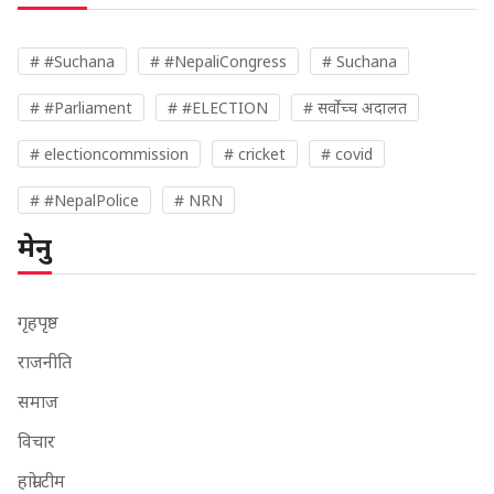
# #Suchana
# #NepaliCongress
# Suchana
# #Parliament
# #ELECTION
# सर्वोच्च अदालत
# electioncommission
# cricket
# covid
# #NepalPolice
# NRN
मेनु
गृहपृष्ठ
राजनीति
समाज
विचार
हाम्रो टीम