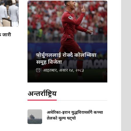
क जारी
पोर्चुगललाई रोक्दै कोलम्बिया
समूह विजेता
आइतबार, असार १४, २०८३
अन्तर्राष्ट्रिय
अमेरिका-इरान युद्धविरामसँगै कच्चा
तेलको मूल्य घट्‍यो