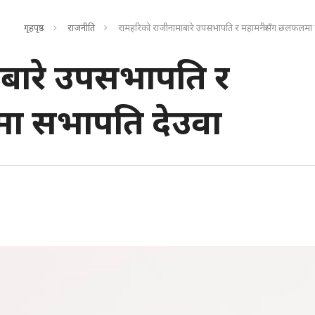
गृहपृष्ठ
राजनीति
रामहरिको राजीनामाबारे उपसभापति र महामन्त्रीसँग छलफलमा
ाबारे उपसभापति र
लमा सभापति देउवा