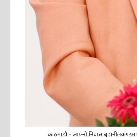
काठमाडौ - आफ्नो निवास बूढानीलकण्ठमा