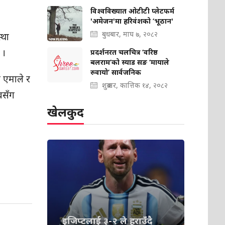
विश्वविख्यात ओटीटी प्लेटफर्म
'अमेजन'मा हरिवंशको ‘भूठान'
बुधबार, माघ ७, २०८२
्था
 ।
प्रदर्शनरत चलचित्र ‘वरिष्ठ
बलराम’को स्याड सङ ‘मायाले
रुवायो’ सार्वजनिक
ा एमाले र
शुक्रबार, कात्तिक १४, २०८२
्वसँग
खेलकुद
इजिप्टलाई ३-२ ले हराउँदै