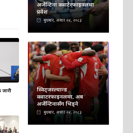
अर्जेन्टिना क्वार्टरफाइनलमा
प्रवेश
बुधबार, असार २४, २०८३
स्विट्जरल्यान्ड
क जारी
क्वाटरफाइनलमा, अब
अर्जेन्टिनासँग भिड्ने
बुधबार, असार २४, २०८३