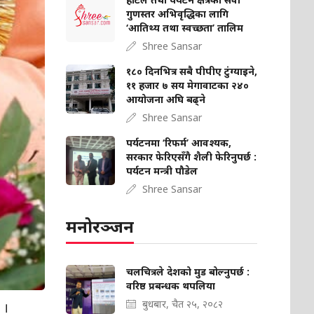
गुणस्तर अभिवृद्धिका लागि
‘आतिथ्य तथा स्वच्छता’ तालिम
Shree Sansar
१८० दिनभित्र सबै पीपीए टुंग्याइने,
११ हजार ७ सय मेगावाटका २४०
आयोजना अघि बढ्ने
Shree Sansar
पर्यटनमा ‘रिफर्म’ आवश्यक,
सरकार फेरिएसँगै शैली फेरिनुपर्छ :
पर्यटन मन्त्री पौडेल
Shree Sansar
मनोरञ्जन
चलचित्रले देशको मुड बोल्‍नुपर्छ :
वरिष्ठ प्रबन्धक थपलिया
बुधबार, चैत २५, २०८२
छ ।