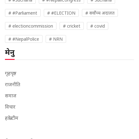
# #Parliament
# #ELECTION
# सर्वोच्च अदालत
# electioncommission
# cricket
# covid
# #NepalPolice
# NRN
मेनु
गृहपृष्ठ
राजनीति
समाज
विचार
हाम्रो टीम