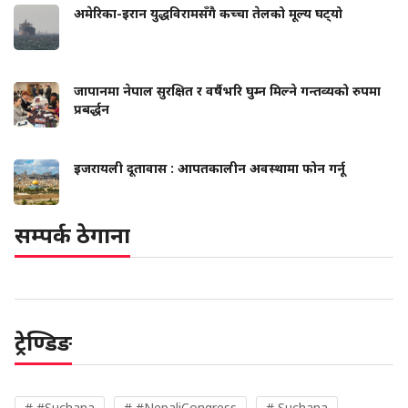
अमेरिका-इरान युद्धविरामसँगै कच्चा तेलको मूल्य घट्‍यो
जापानमा नेपाल सुरक्षित र वर्षैभरि घुम्न मिल्ने गन्तव्यको रुपमा
प्रबर्द्धन
इजरायली दूतावास : आपतकालीन अवस्थामा फोन गर्नू
सम्पर्क ठेगाना
ट्रेण्डिङ
# #Suchana
# #NepaliCongress
# Suchana