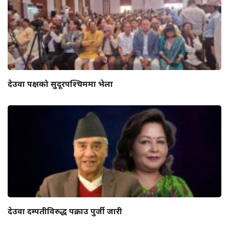
देउवा पक्षको सुदूरपश्चिममा भेला
देउवा दम्पतीविरुद्ध पक्राउ पुर्जी जारी