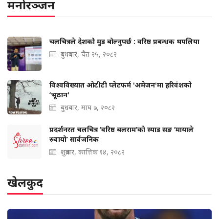
मनोरञ्जन
चलचित्रले देशको मुड बोल्‍नुपर्छ : वरिष्ठ प्रबन्धक थपलिया
बुधबार, चैत २५, २०८२
विश्वविख्यात ओटीटी प्लेटफर्म 'अमेजन'मा हरिवंशको
‘भूठान'
बुधबार, माघ ७, २०८२
प्रदर्शनरत चलचित्र ‘वरिष्ठ बलराम’को स्याड सङ ‘मायाले
रुवायो’ सार्वजनिक
शुक्रबार, कात्तिक १४, २०८२
खेलकुद