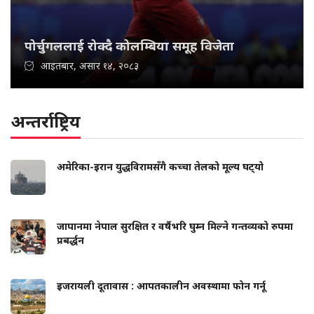
पोर्चुगललाई रोक्दै कोलम्बिया समूह विजेता
आइतबार, असार १४, २०८३
अन्तर्राष्ट्रिय
अमेरिका-इरान युद्धविरामसँगै कच्चा तेलको मूल्य घट्‍यो
जापानमा नेपाल सुरक्षित र वर्षैभरि घुम्न मिल्ने गन्तव्यको रुपमा
प्रबर्द्धन
इजरायली दूतावास : आपतकालीन अवस्थामा फोन गर्नू