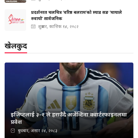
प्रदर्शनरत चलचित्र ‘वरिष्ठ बलराम’को स्याड सङ ‘मायाले
रुवायो’ सार्वजनिक
शुक्रबार, कात्तिक १४, २०८२
खेलकुद
इजिप्टलाई ३-२ ले हराउँदै अर्जेन्टिना क्वार्टरफाइनलमा
प्रवेश
बुधबार, असार २४, २०८३