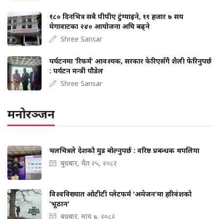
१८० दिनभित्र सबै पीपीए टुंग्याइने, ११ हजार ७ सय
मेगावाटका २४० आयोजना अघि बढ्ने
Shree Sansar
पर्यटनमा ‘रिफर्म’ आवश्यक, सरकार फेरिएसँगै शैली फेरिनुपर्छ
: पर्यटन मन्त्री पौडेल
Shree Sansar
मनोरञ्जन
चलचित्रले देशको मुड बोल्‍नुपर्छ : वरिष्ठ प्रबन्धक थपलिया
बुधबार, चैत २५, २०८२
विश्वविख्यात ओटीटी प्लेटफर्म 'अमेजन'मा हरिवंशको
‘भूठान'
बुधबार, माघ ७, २०८२