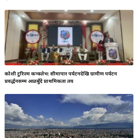
कोशी टुरिज्म कन्क्लेभ: सीमापार पर्यटनदेखि ग्रामीण पर्यटन
प्रवर्द्धनसम्म आठबुँदे प्राथमिकता तय