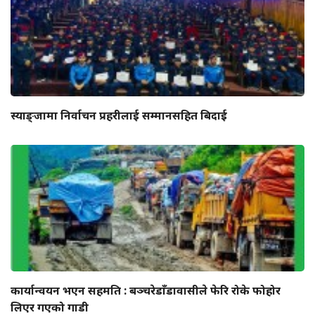
स्याङ्जामा निर्वाचन प्रहरीलाई सम्मानसहित बिदाई
कार्यान्वयन भएन सहमति : बञ्चरेडाँडावासीले फेरि रोके फोहोर
लिएर गएको गाडी