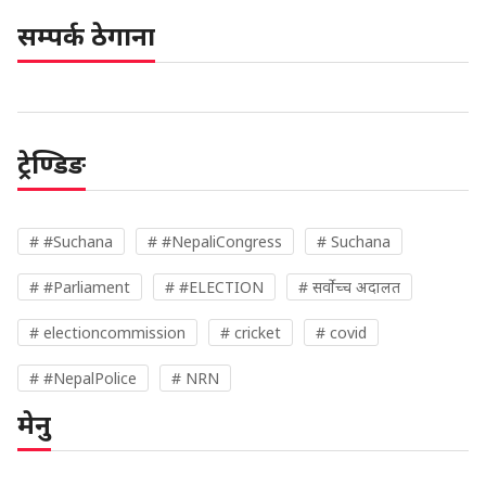
सम्पर्क ठेगाना
ट्रेण्डिङ
# #Suchana
# #NepaliCongress
# Suchana
# #Parliament
# #ELECTION
# सर्वोच्च अदालत
# electioncommission
# cricket
# covid
# #NepalPolice
# NRN
मेनु