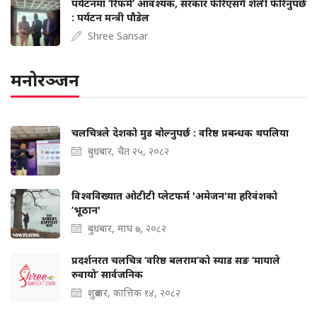
पर्यटनमा ‘रिफर्म’ आवश्यक, सरकार फेरिएसँगै शैली फेरिनुपर्छ
: पर्यटन मन्त्री पौडेल
Shree Sansar
मनोरञ्जन
चलचित्रले देशको मुड बोल्‍नुपर्छ : वरिष्ठ प्रबन्धक थपलिया
बुधबार, चैत २५, २०८२
विश्वविख्यात ओटीटी प्लेटफर्म 'अमेजन'मा हरिवंशको
‘भूठान'
बुधबार, माघ ७, २०८२
प्रदर्शनरत चलचित्र ‘वरिष्ठ बलराम’को स्याड सङ ‘मायाले
रुवायो’ सार्वजनिक
शुक्रबार, कात्तिक १४, २०८२