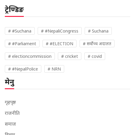
ट्रेण्डिङ
# #Suchana
# #NepaliCongress
# Suchana
# #Parliament
# #ELECTION
# सर्वोच्च अदालत
# electioncommission
# cricket
# covid
# #NepalPolice
# NRN
मेनु
गृहपृष्ठ
राजनीति
समाज
विचार